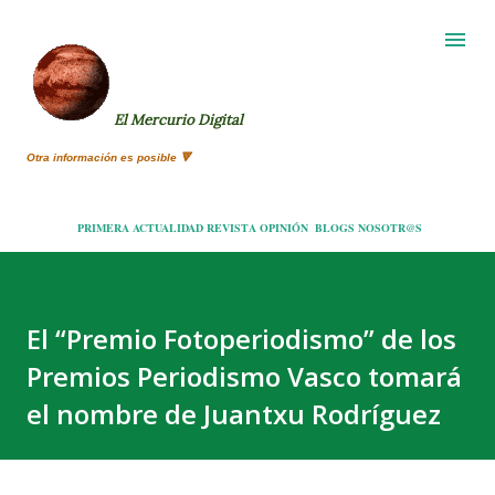
Ir al contenido principal
El Mercurio Digital
Otra información es posible 🔻
PRIMERA
ACTUALIDAD
REVISTA
OPINIÓN
BLOGS
NOSOTR@S
El “Premio Fotoperiodismo” de los
Premios Periodismo Vasco tomará
el nombre de Juantxu Rodríguez