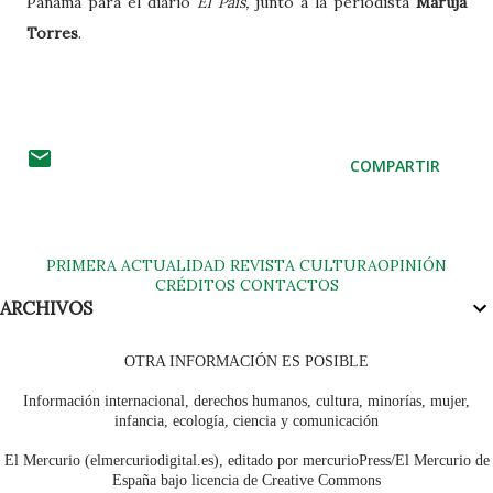
Panamá para el diario
El País,
junto a la periodista
Maruja
Torres
.
COMPARTIR
PRIMERA
ACTUALIDAD
REVISTA
CULTURA
OPINIÓN
CRÉDITOS
CONTACTOS
ARCHIVOS
OTRA INFORMACIÓN ES POSIBLE
Información internacional, derechos humanos, cultura, minorías, mujer,
infancia, ecología, ciencia y comunicación
El Mercurio (elmercuriodigital.es), editado por mercurioPress/El Mercurio de
España bajo licencia de Creative Commons