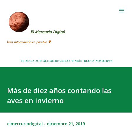
Ir al contenido principal
El Mercurio Digital
Otra información es posible 🔻
PRIMERA
ACTUALIDAD
REVISTA
OPINIÓN
BLOGS
NOSOTR@S
Más de diez años contando las
aves en invierno
elmercuriodigital.-
diciembre 21, 2019