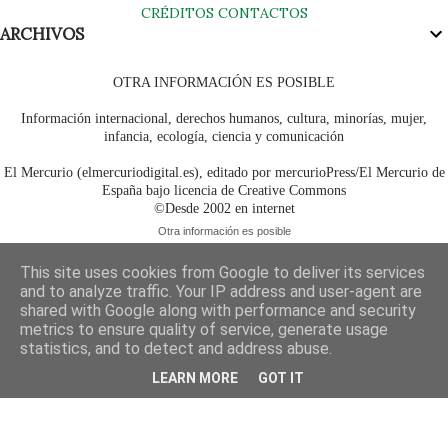
CRÉDITOS
CONTACTOS
ARCHIVOS
OTRA INFORMACIÓN ES POSIBLE
Información internacional, derechos humanos, cultura, minorías, mujer,
infancia, ecología, ciencia y comunicación
El Mercurio (elmercuriodigital.es), editado por mercurioPress/El Mercurio de
España bajo licencia de Creative Commons
©Desde 2002 en internet
Otra información es posible
This site uses cookies from Google to deliver its services
and to analyze traffic. Your IP address and user-agent are
shared with Google along with performance and security
metrics to ensure quality of service, generate usage
statistics, and to detect and address abuse.
LEARN MORE
GOT IT