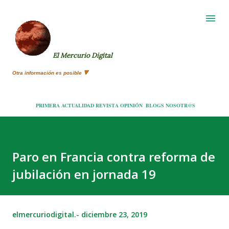
Ir al contenido principal
El Mercurio Digital
Otra información es posible 🔻
PRIMERA
ACTUALIDAD
REVISTA
OPINIÓN
BLOGS
NOSOTR@S
Paro en Francia contra reforma de
jubilación en jornada 19
elmercuriodigital.-
diciembre 23, 2019