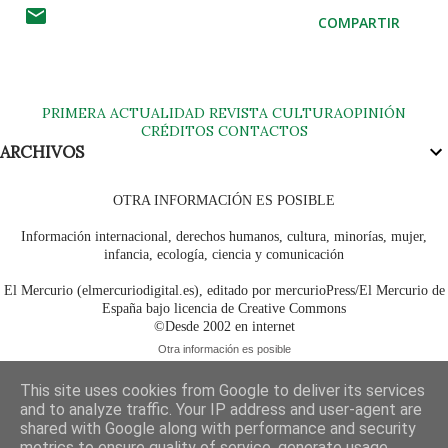
COMPARTIR
PRIMERA
ACTUALIDAD
REVISTA
CULTURA
OPINIÓN
CRÉDITOS
CONTACTOS
ARCHIVOS
OTRA INFORMACIÓN ES POSIBLE
Información internacional, derechos humanos, cultura, minorías, mujer,
infancia, ecología, ciencia y comunicación
El Mercurio (elmercuriodigital.es), editado por mercurioPress/El Mercurio de
España bajo licencia de Creative Commons
©Desde 2002 en internet
Otra información es posible
This site uses cookies from Google to deliver its services
and to analyze traffic. Your IP address and user-agent are
shared with Google along with performance and security
metrics to ensure quality of service, generate usage