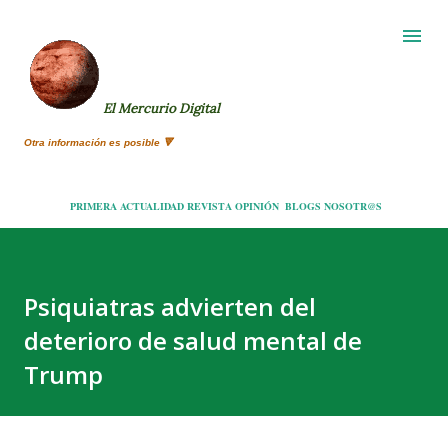
Ir al contenido principal
El Mercurio Digital
Otra información es posible 🔻
PRIMERA
ACTUALIDAD
REVISTA
OPINIÓN
BLOGS
NOSOTR@S
Psiquiatras advierten del
deterioro de salud mental de
Trump