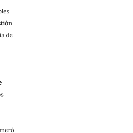
ples
stión
ia de
e
os
numeró