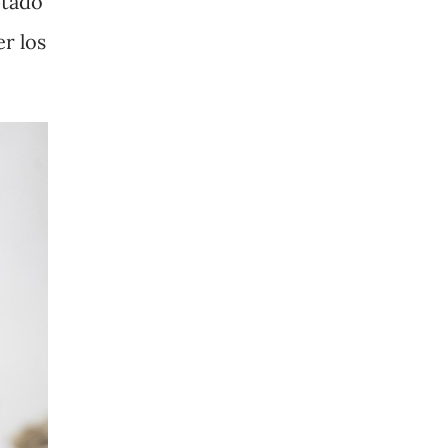
tado
er los