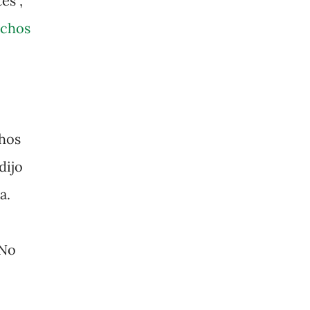
es”,
echos
chos
dijo
a.
 No