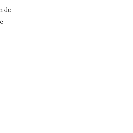
n de
de