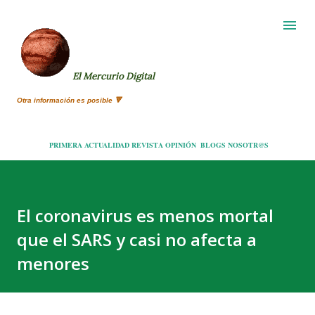
Ir al contenido principal
El Mercurio Digital
Otra información es posible 🔻
PRIMERA
ACTUALIDAD
REVISTA
OPINIÓN
BLOGS
NOSOTR@S
El coronavirus es menos mortal
que el SARS y casi no afecta a
menores