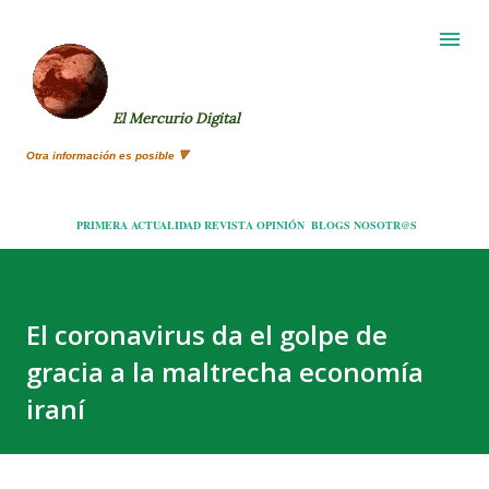
Ir al contenido principal
El Mercurio Digital
Otra información es posible 🔻
PRIMERA
ACTUALIDAD
REVISTA
OPINIÓN
BLOGS
NOSOTR@S
El coronavirus da el golpe de
gracia a la maltrecha economía
iraní