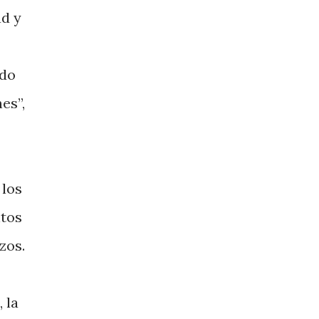
ad y
ido
es”,
 los
ntos
zos.
 la