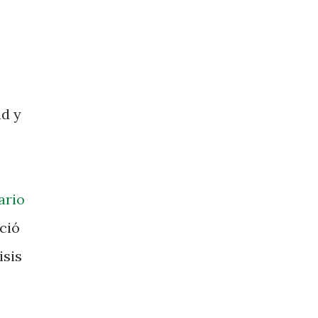
ad y
ario
ció
isis