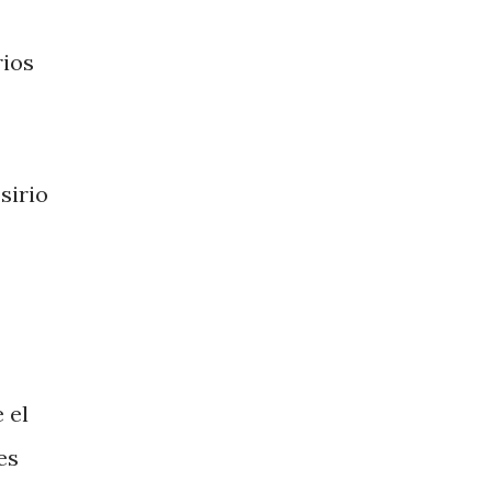
rios
sirio
 el
es