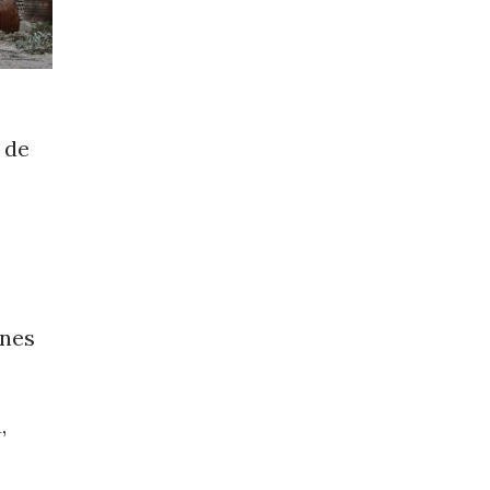
 de
ones
,