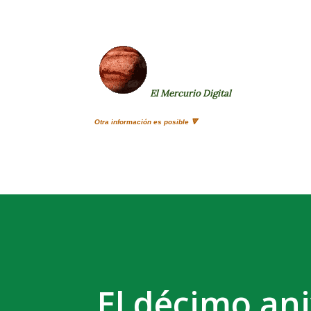
El Mercurio Digital
Otra información es posible 🔻
El décimo ani