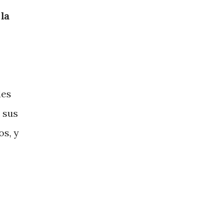
 la
des
 sus
os, y