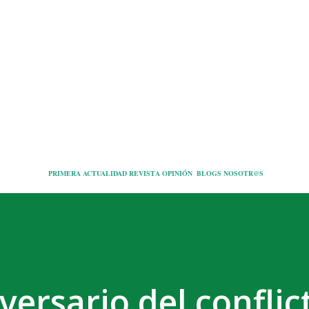
Ir al contenido principal
PRIMERA
ACTUALIDAD
REVISTA
OPINIÓN
BLOGS
NOSOTR@S
versario del conflic