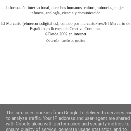
Información internacional, derechos humanos, cultura, minorías, mujer,
infancia, ecología, ciencia y comunicación
El Mercurio (elmercuriodigital.es), editado por mercurioPress/El Mercurio de
España bajo licencia de Creative Commons
©Desde 2002 en internet
Otra información es posible
This site uses cookies from Google to deliver its services an
to analyze traffic. Your IP address and user-agent are shared
with Google along with performance and security metrics to
ensure quality of service, generate usage statistics, and to