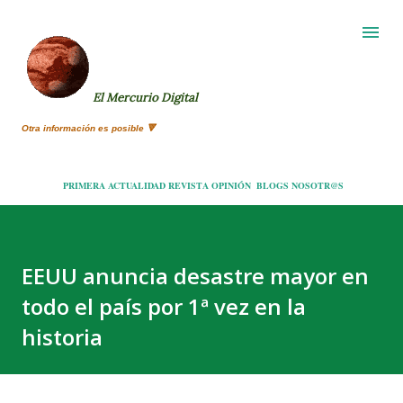
Ir al contenido principal
El Mercurio Digital
Otra información es posible 🔻
PRIMERA
ACTUALIDAD
REVISTA
OPINIÓN
BLOGS
NOSOTR@S
EEUU anuncia desastre mayor en
todo el país por 1ª vez en la
historia