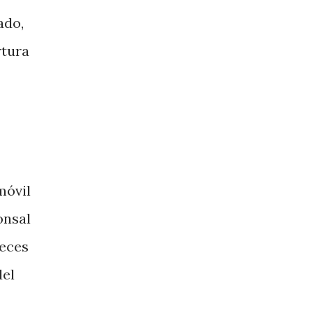
ado,
rtura
móvil
onsal
veces
del