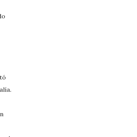
do
tó
lía.
ón