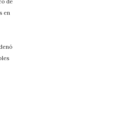
co de
s en
rdenó
bles