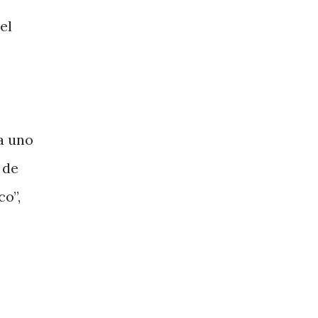
el
a uno
 de
co”,