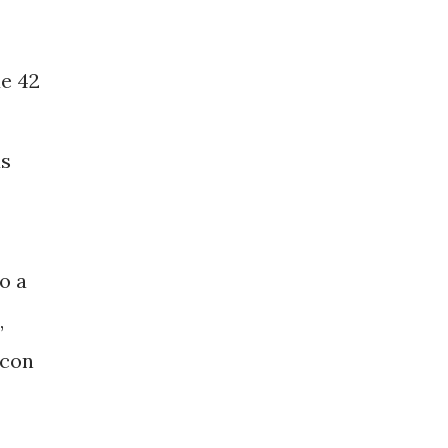
de 42
as
o a
,
 con