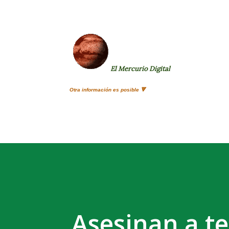
El Mercurio Digital
Otra información es posible 🔻
Asesinan a te