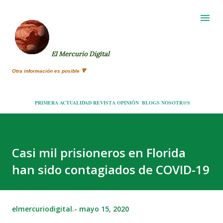
Ir al contenido principal
El Mercurio Digital
Otra información es posible 🔻
PRIMERA
ACTUALIDAD
REVISTA
OPINIÓN
BLOGS
NOSOTR@S
Casi mil prisioneros en Florida
han sido contagiados de COVID-19
elmercuriodigital.-
mayo 15, 2020