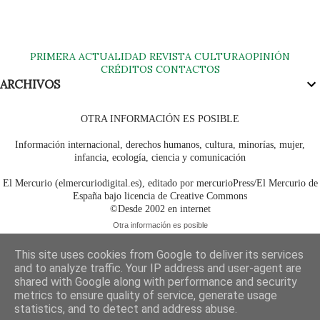
PRIMERA
ACTUALIDAD
REVISTA
CULTURA
OPINIÓN
CRÉDITOS
CONTACTOS
ARCHIVOS
OTRA INFORMACIÓN ES POSIBLE
Información internacional, derechos humanos, cultura, minorías, mujer,
infancia, ecología, ciencia y comunicación
El Mercurio (elmercuriodigital.es), editado por mercurioPress/El Mercurio de
España bajo licencia de Creative Commons
©Desde 2002 en internet
Otra información es posible
This site uses cookies from Google to deliver its services
and to analyze traffic. Your IP address and user-agent are
shared with Google along with performance and security
metrics to ensure quality of service, generate usage
statistics, and to detect and address abuse.