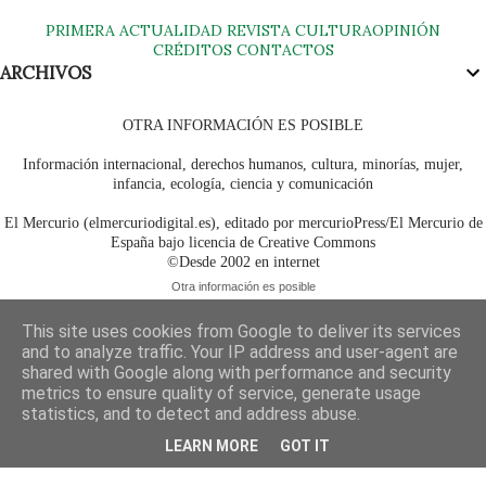
PRIMERA
ACTUALIDAD
REVISTA
CULTURA
OPINIÓN
CRÉDITOS
CONTACTOS
ARCHIVOS
OTRA INFORMACIÓN ES POSIBLE
Información internacional, derechos humanos, cultura, minorías, mujer,
infancia, ecología, ciencia y comunicación
El Mercurio (elmercuriodigital.es), editado por mercurioPress/El Mercurio de
España bajo licencia de Creative Commons
©Desde 2002 en internet
Otra información es posible
This site uses cookies from Google to deliver its services
and to analyze traffic. Your IP address and user-agent are
shared with Google along with performance and security
metrics to ensure quality of service, generate usage
statistics, and to detect and address abuse.
LEARN MORE
GOT IT