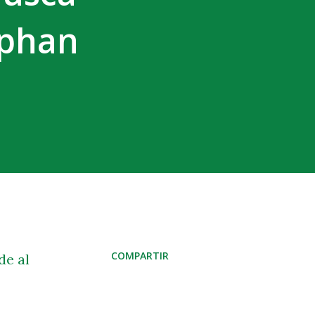
mphan
COMPARTIR
de al