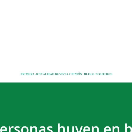
Ir al contenido principal
PRIMERA
ACTUALIDAD
REVISTA
OPINIÓN
BLOGS
NOSOTR@S
personas huyen en 