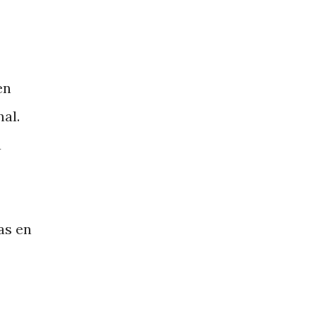
en
al.
a
as en