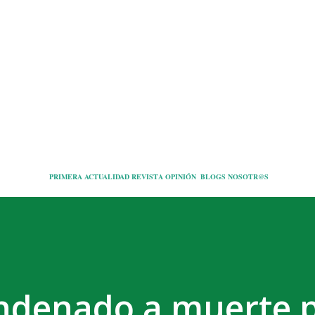
Ir al contenido principal
PRIMERA
ACTUALIDAD
REVISTA
OPINIÓN
BLOGS
NOSOTR@S
ndenado a muerte 