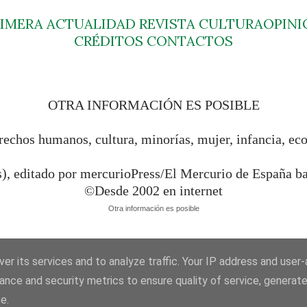
RIMERA
ACTUALIDAD
REVISTA
CULTURA
OPINI
CRÉDITOS
CONTACTOS
OTRA INFORMACIÓN ES POSIBLE
rechos humanos, cultura, minorías, mujer, infancia, ec
s), editado por mercurioPress/El Mercurio de España 
©Desde 2002 en internet
Otra información es posible
er its services and to analyze traffic. Your IP address and user
ance and security metrics to ensure quality of service, generat
e.