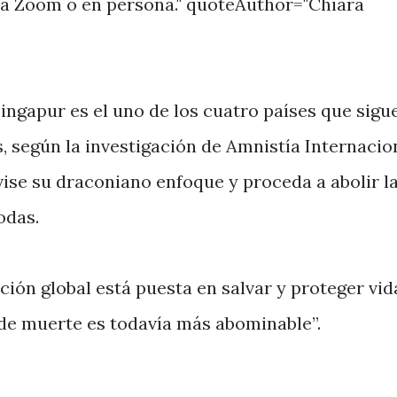
ía Zoom o en persona." quoteAuthor="Chiara
Singapur es el uno de los cuatro países que sigu
, según la investigación de Amnistía Internacion
vise su draconiano enfoque y proceda a abolir l
odas.
ión global está puesta en salvar y proteger vid
 de muerte es todavía más abominable”.