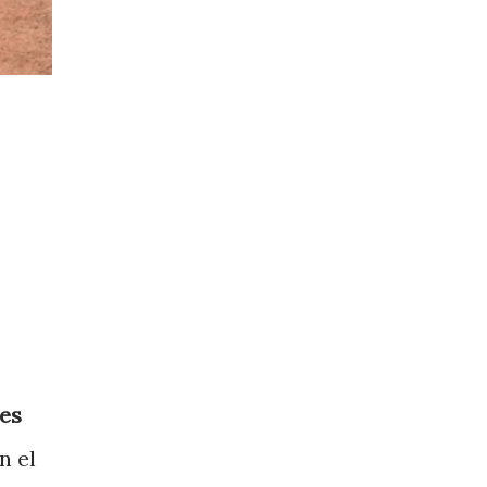
es
n el