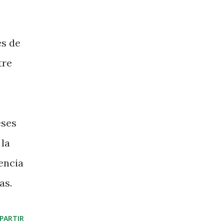
és de
tre
eses
 la
encia
as.
PARTIR