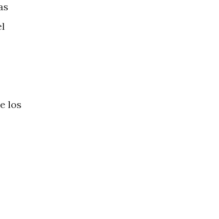
as
el
e los