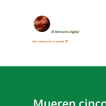
El Mercurio Digital
Otra información es posible 🔻
Mueren cinco