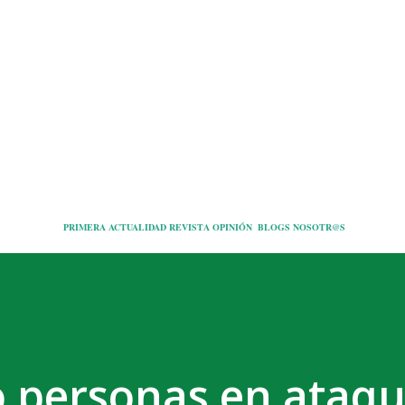
Ir al contenido principal
PRIMERA
ACTUALIDAD
REVISTA
OPINIÓN
BLOGS
NOSOTR@S
 personas en ataq