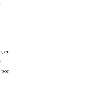
n
a, en
a
 por