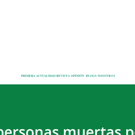
Ir al contenido principal
PRIMERA
ACTUALIDAD
REVISTA
OPINIÓN
BLOGS
NOSOTR@S
personas muertas p