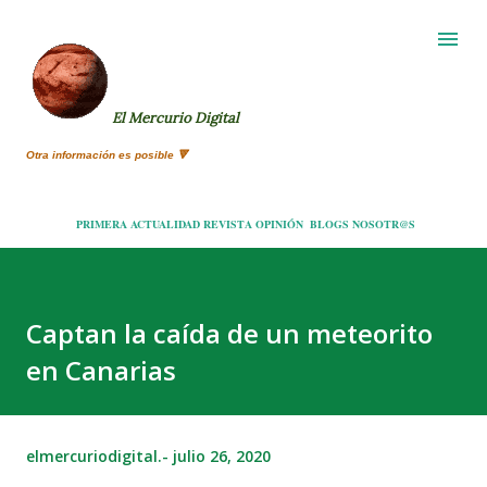
Ir al contenido principal
El Mercurio Digital
Otra información es posible 🔻
PRIMERA
ACTUALIDAD
REVISTA
OPINIÓN
BLOGS
NOSOTR@S
Captan la caída de un meteorito
en Canarias
elmercuriodigital.-
julio 26, 2020