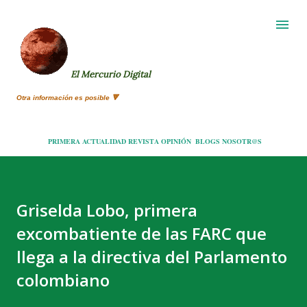
Ir al contenido principal
El Mercurio Digital
Otra información es posible 🔻
PRIMERA
ACTUALIDAD
REVISTA
OPINIÓN
BLOGS
NOSOTR@S
Griselda Lobo, primera
excombatiente de las FARC que
llega a la directiva del Parlamento
colombiano