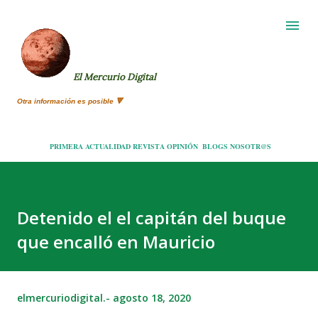
Ir al contenido principal
El Mercurio Digital
Otra información es posible 🔻
PRIMERA
ACTUALIDAD
REVISTA
OPINIÓN
BLOGS
NOSOTR@S
Detenido el el capitán del buque
que encalló en Mauricio
elmercuriodigital.-
agosto 18, 2020