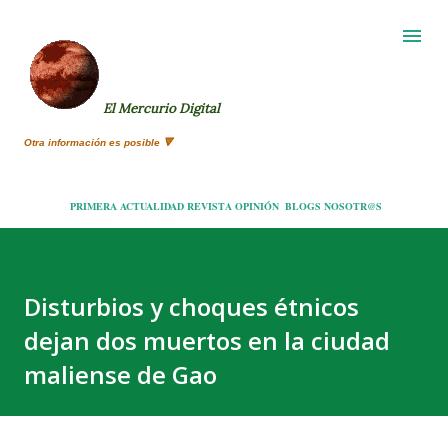
Ir al contenido principal
El Mercurio Digital
Otra información es posible 🔻
PRIMERA
ACTUALIDAD
REVISTA
OPINIÓN
BLOGS
NOSOTR@S
Disturbios y choques étnicos
dejan dos muertos en la ciudad
maliense de Gao