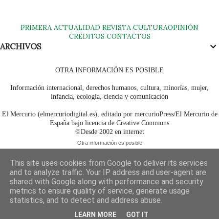
PRIMERA
ACTUALIDAD
REVISTA
CULTURA
OPINIÓN
CRÉDITOS
CONTACTOS
ARCHIVOS
OTRA INFORMACIÓN ES POSIBLE
Información internacional, derechos humanos, cultura, minorías, mujer,
infancia, ecología, ciencia y comunicación
El Mercurio (elmercuriodigital.es), editado por mercurioPress/El Mercurio de
España bajo licencia de Creative Commons
©Desde 2002 en internet
Otra información es posible
This site uses cookies from Google to deliver its services
and to analyze traffic. Your IP address and user-agent are
shared with Google along with performance and security
metrics to ensure quality of service, generate usage
statistics, and to detect and address abuse.
LEARN MORE
GOT IT