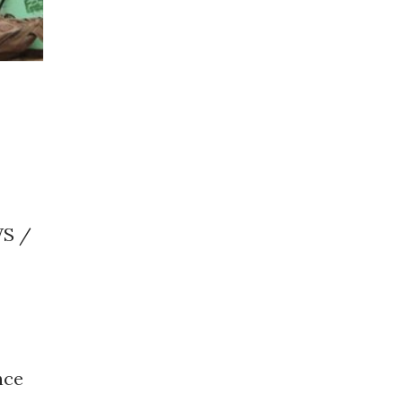
WS /
nce