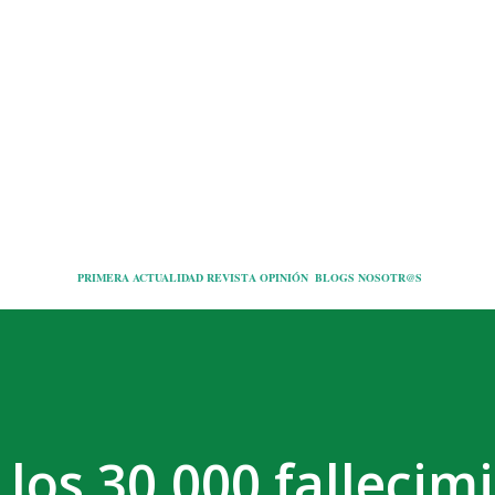
Ir al contenido principal
PRIMERA
ACTUALIDAD
REVISTA
OPINIÓN
BLOGS
NOSOTR@S
 los 30.000 fallecim