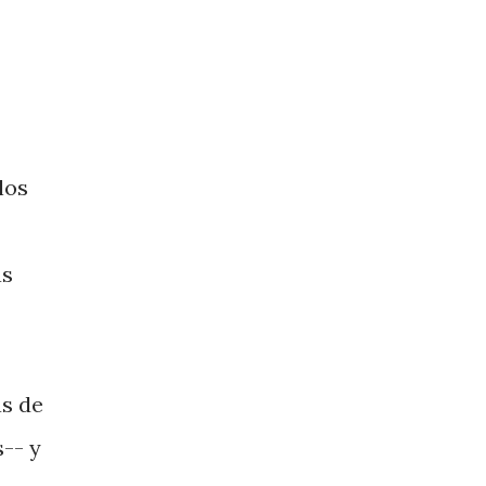
los
as
ás de
s-- y