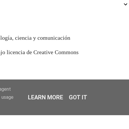
ología, ciencia y comunicación
bajo licencia de Creative Commons
-agent
LEARN MORE
GOT IT
e usage