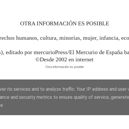
OTRA INFORMACIÓN ES POSIBLE
rechos humanos, cultura, minorías, mujer, infancia, ec
s), editado por mercurioPress/El Mercurio de España 
©Desde 2002 en internet
Otra información es posible
er its services and to analyze traffic. Your IP address and user
ance and security metrics to ensure quality of service, generat
e.