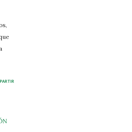
os,
 que
a
PARTIR
ÓN