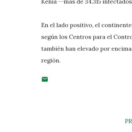
Kenia --más de 34.315 infectados
En el lado positivo, el continen
según los Centros para el Contr
también han elevado por encima 
región.
P