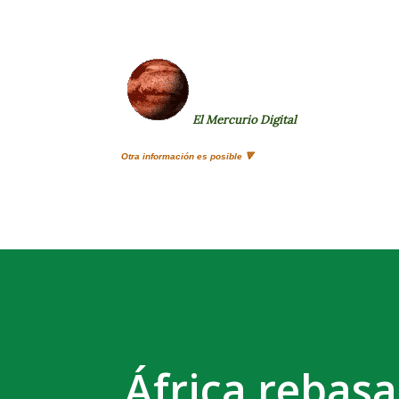
El Mercurio Digital
Otra información es posible 🔻
África rebasa