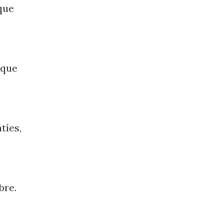
que
 que
tíes,
bre.