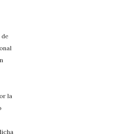
 de
ional
ón
or la
o
dicha