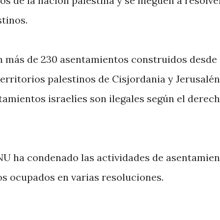
s de la nación palestina y se nieguen a resolver
tinos.
en más de 230 asentamientos construidos desde 
territorios palestinos de Cisjordania y Jerusalén
tamientos israelíes son ilegales según el derec
NU ha condenado las actividades de asentamien
nos ocupados en varias resoluciones.