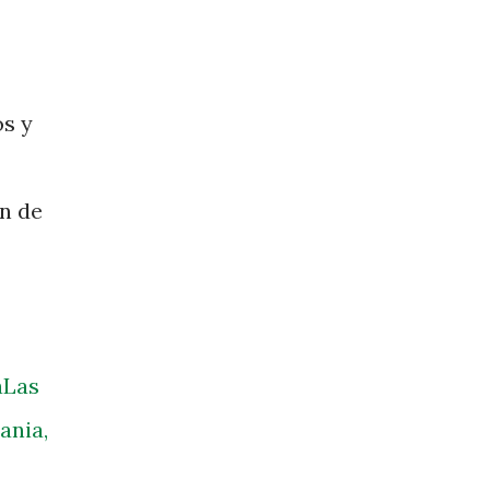
os y
ón de
a
Las
ania,