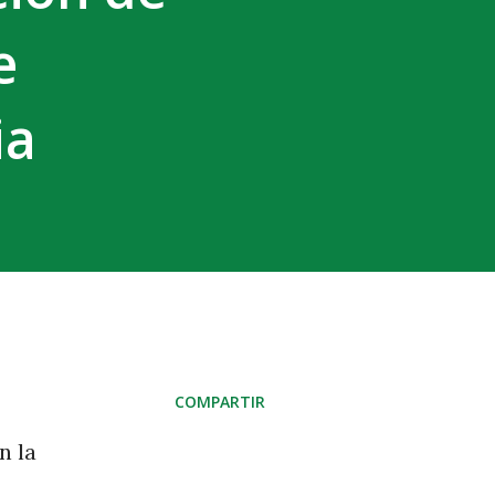
e
ia
COMPARTIR
n la