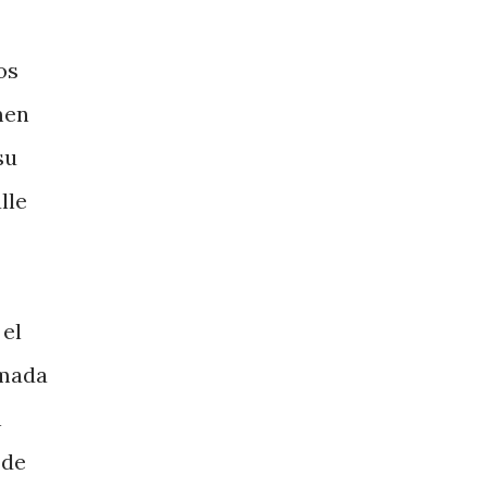
os
men
su
lle
 el
amada
n
 de