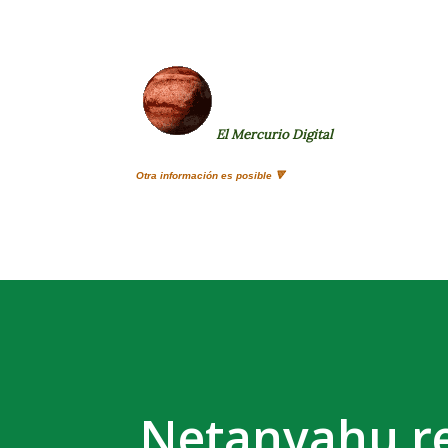
El Mercurio Digital
Otra información es posible 🔻
Netanyahu re