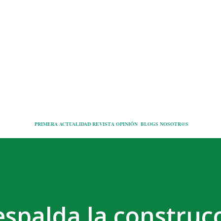
Ir al contenido principal
PRIMERA
ACTUALIDAD
REVISTA
OPINIÓN
BLOGS
NOSOTR@S
spalda la construc