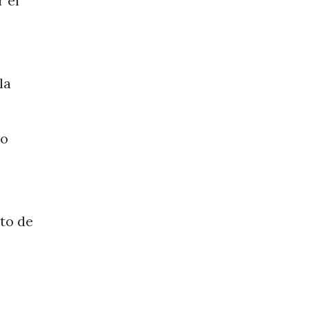
 el
la
ho
to de