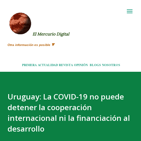
Ir al contenido principal
El Mercurio Digital
Otra información es posible 🔻
PRIMERA
ACTUALIDAD
REVISTA
OPINIÓN
BLOGS
NOSOTR@S
Uruguay: La COVID-19 no puede
detener la cooperación
internacional ni la financiación al
desarrollo