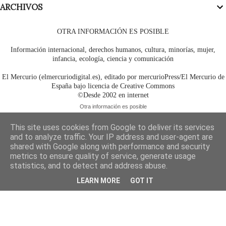
ARCHIVOS
OTRA INFORMACIÓN ES POSIBLE
Información internacional, derechos humanos, cultura, minorías, mujer,
infancia, ecología, ciencia y comunicación
El Mercurio (elmercuriodigital.es), editado por mercurioPress/El Mercurio de
España bajo licencia de Creative Commons
©Desde 2002 en internet
Otra información es posible
This site uses cookies from Google to deliver its services
and to analyze traffic. Your IP address and user-agent are
shared with Google along with performance and security
metrics to ensure quality of service, generate usage
statistics, and to detect and address abuse.
LEARN MORE
GOT IT