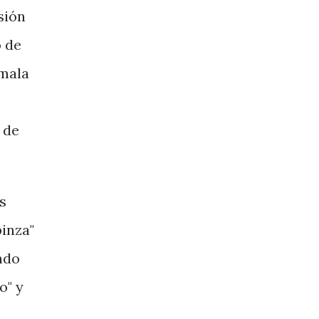
sión
o de
ómala
 de
s
pinza"
ndo
o" y