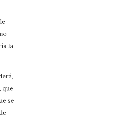
de
emo
ía la
derá,
, que
ue se
 de