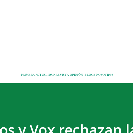
Ir al contenido principal
PRIMERA
ACTUALIDAD
REVISTA
OPINIÓN
BLOGS
NOSOTR@S
s y Vox rechazan l