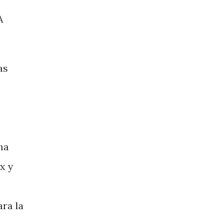
A
as
ha
x y
ara la