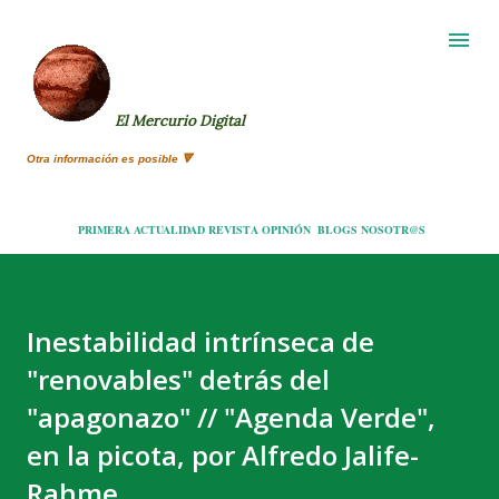
Ir al contenido principal
El Mercurio Digital
Otra información es posible 🔻
PRIMERA
ACTUALIDAD
REVISTA
OPINIÓN
BLOGS
NOSOTR@S
Inestabilidad intrínseca de
"renovables" detrás del
"apagonazo" // "Agenda Verde",
en la picota, por Alfredo Jalife-
Rahme