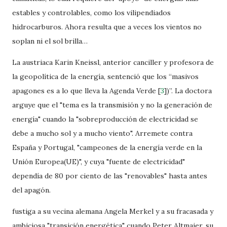
estables y controlables, como los vilipendiados
hidrocarburos. Ahora resulta que a veces los vientos no
soplan ni el sol brilla…
La austriaca Karin Kneissl, anterior canciller y profesora de
la geopolítica de la energía, sentenció que los “masivos
apagones es a lo que lleva la Agenda Verde
[
3
]
)”. La doctora
arguye que el "tema es la transmisión y no la generación de
energía" cuando la "sobreproducción de electricidad se
debe a mucho sol y a mucho viento". Arremete contra
España y Portugal, "campeones de la energía verde en la
Unión Europea(UE)", y cuya "fuente de electricidad"
dependía de 80 por ciento de las "renovables" hasta antes
del apagón.
fustiga a su vecina alemana Angela Merkel y a su fracasada y
ambiciosa "transición energética" cuando Peter Altmaier, su