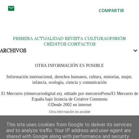
COMPARTIR
PRIMERA
ACTUALIDAD
REVISTA
CULTURA
OPINIÓN
CRÉDITOS
CONTACTOS
ARCHIVOS
OTRA INFORMACIÓN ES POSIBLE
Información internacional, derechos humanos, cultura, minorías, mujer,
infancia, ecología, ciencia y comunicación
El Mercurio (elmercuriodigital.es), editado por mercurioPress/El Mercurio de
España bajo licencia de Creative Commons
©Desde 2002 en internet
Otra información es posible
This site uses cookies from Google to deliver its services
and to analyze traffic. Your IP address and user-agent are
shared with Google along with performance and security