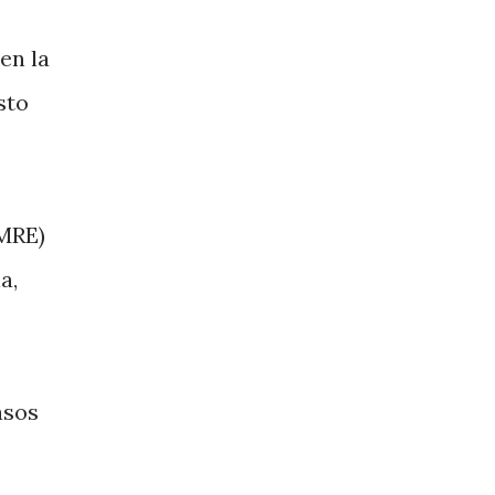
en la
sto
CMRE)
a,
asos