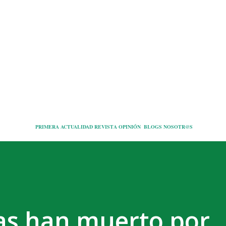
Ir al contenido principal
PRIMERA
ACTUALIDAD
REVISTA
OPINIÓN
BLOGS
NOSOTR@S
as han muerto por