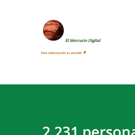
El Mercurio Digital
Otra información es posible 🔻
2.231 person