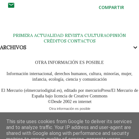
COMPARTIR
PRIMERA
ACTUALIDAD
REVISTA
CULTURA
OPINIÓN
CRÉDITOS
CONTACTOS
ARCHIVOS
OTRA INFORMACIÓN ES POSIBLE
Información internacional, derechos humanos, cultura, minorías, mujer,
infancia, ecología, ciencia y comunicación
El Mercurio (elmercuriodigital.es), editado por mercurioPress/El Mercurio de
España bajo licencia de Creative Commons
©Desde 2002 en internet
Otra información es posible
This site uses cookies from Google to deliver its services
and to analyze traffic. Your IP address and user-agent are
shared with Google along with performance and security