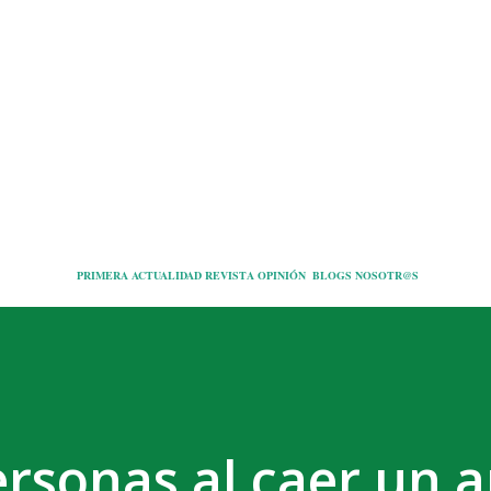
Ir al contenido principal
PRIMERA
ACTUALIDAD
REVISTA
OPINIÓN
BLOGS
NOSOTR@S
rsonas al caer un 