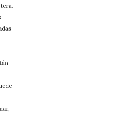
tera.
s
adas
stán
puede
mar,