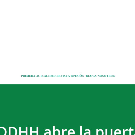
Ir al contenido principal
PRIMERA
ACTUALIDAD
REVISTA
OPINIÓN
BLOGS
NOSOTR@S
DDHH abre la puerta