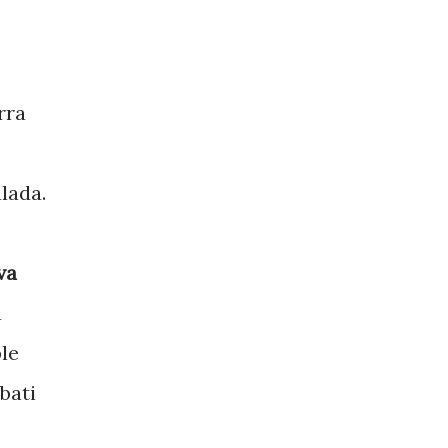
rra
lada.
va
a
le
bati