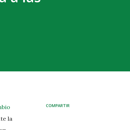
COMPARTIR
mbio
te la