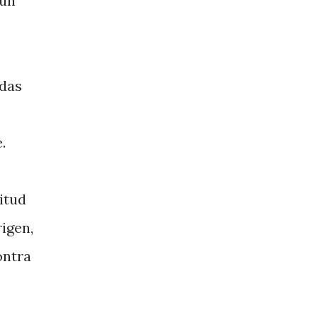
 un
idas
.
citud
igen,
ontra