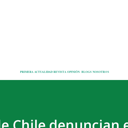
Ir al contenido principal
PRIMERA
ACTUALIDAD
REVISTA
OPINIÓN
BLOGS
NOSOTR@S
e Chile denuncian 