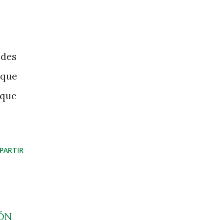
edes
 que
 que
PARTIR
ÓN