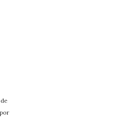
 de
 por