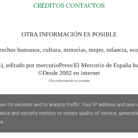
CRÉDITOS
CONTACTOS
OTRA INFORMACIÓN ES POSIBLE
rechos humanos, cultura, minorías, mujer, infancia, ec
s), editado por mercurioPress/El Mercurio de España 
©Desde 2002 en internet
Otra información es posible
er its services and to analyze traffic. Your IP address and user
ance and security metrics to ensure quality of service, generat
e.