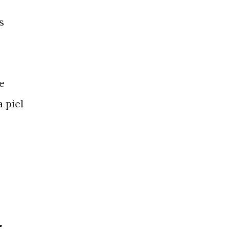
s
e
 piel
-