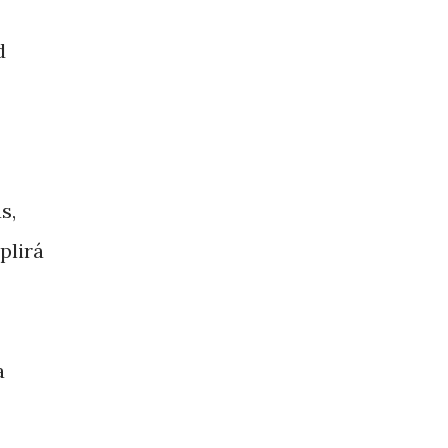
d
s,
plirá
a