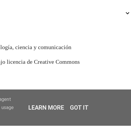
ología, ciencia y comunicación
bajo licencia de Creative Commons
-agent
LEARN MORE
GOT IT
e usage