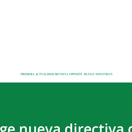
Ir al contenido principal
PRIMERA
ACTUALIDAD
REVISTA
OPINIÓN
BLOGS
NOSOTR@S
ge nueva directiva 