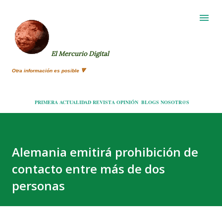
Ir al contenido principal
El Mercurio Digital
Otra información es posible 🔻
PRIMERA
ACTUALIDAD
REVISTA
OPINIÓN
BLOGS
NOSOTR@S
Alemania emitirá prohibición de
contacto entre más de dos
personas