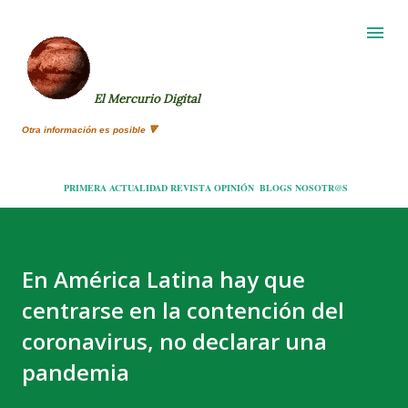
Ir al contenido principal
El Mercurio Digital
Otra información es posible 🔻
PRIMERA
ACTUALIDAD
REVISTA
OPINIÓN
BLOGS
NOSOTR@S
En América Latina hay que
centrarse en la contención del
coronavirus, no declarar una
pandemia