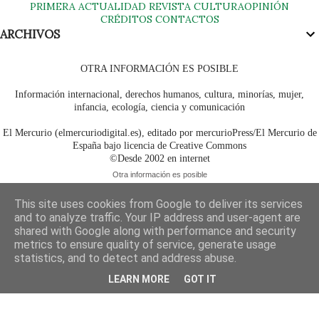
PRIMERA
ACTUALIDAD
REVISTA
CULTURA
OPINIÓN
CRÉDITOS
CONTACTOS
ARCHIVOS
OTRA INFORMACIÓN ES POSIBLE
Información internacional, derechos humanos, cultura, minorías, mujer,
infancia, ecología, ciencia y comunicación
El Mercurio (elmercuriodigital.es), editado por mercurioPress/El Mercurio de
España bajo licencia de Creative Commons
©Desde 2002 en internet
Otra información es posible
This site uses cookies from Google to deliver its services
and to analyze traffic. Your IP address and user-agent are
shared with Google along with performance and security
metrics to ensure quality of service, generate usage
statistics, and to detect and address abuse.
LEARN MORE
GOT IT