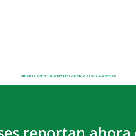
Ir al contenido principal
PRIMERA
ACTUALIDAD
REVISTA
OPINIÓN
BLOGS
NOSOTR@S
ses reportan ahora