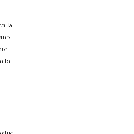
en la
rano
nte
o lo
salud