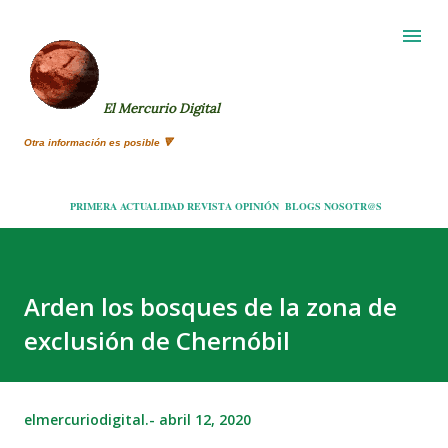
Ir al contenido principal
El Mercurio Digital
Otra información es posible 🔻
PRIMERA
ACTUALIDAD
REVISTA
OPINIÓN
BLOGS
NOSOTR@S
Arden los bosques de la zona de
exclusión de Chernóbil
elmercuriodigital.-
abril 12, 2020