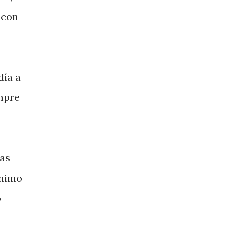
 con
día a
empre
yas
ínimo
o