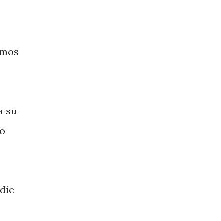
emos
a su
lo
die