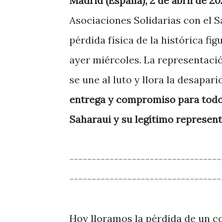
Madrid (España), 2 de abril de 2
Asociaciones Solidarias con el 
pérdida física de la histórica fi
ayer miércoles. La representaci
se une al luto y llora la desapar
entrega y compromiso para todo 
Saharaui y su legítimo represen
----------------------------------
----------------------------------
Hoy lloramos la pérdida de un c