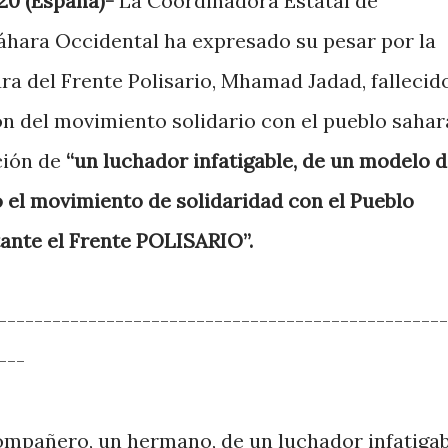
020 (España)-
La Coordinadora Estatal de
Sáhara Occidental ha expresado su pesar por la
gura del Frente Polisario, Mhamad Jadad, fallecid
ón del movimiento solidario con el pueblo sahar
ición de
“un luchador infatigable, de un modelo 
el movimiento de solidaridad con el Pueblo
tante el Frente POLISARIO”.
--------------------------------------------------
---
ompañero, un hermano, de un luchador infatigab