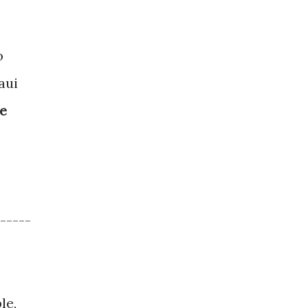
o
aui
de
-----
le,