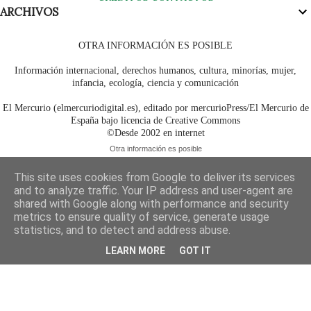
ARCHIVOS
OTRA INFORMACIÓN ES POSIBLE
Información internacional, derechos humanos, cultura, minorías, mujer,
infancia, ecología, ciencia y comunicación
El Mercurio (elmercuriodigital.es), editado por mercurioPress/El Mercurio de
España bajo licencia de Creative Commons
©Desde 2002 en internet
Otra información es posible
This site uses cookies from Google to deliver its services
and to analyze traffic. Your IP address and user-agent are
shared with Google along with performance and security
metrics to ensure quality of service, generate usage
statistics, and to detect and address abuse.
LEARN MORE
GOT IT