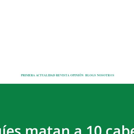
Ir al contenido principal
PRIMERA
ACTUALIDAD
REVISTA
OPINIÓN
BLOGS
NOSOTR@S
íes matan a 10 cabe