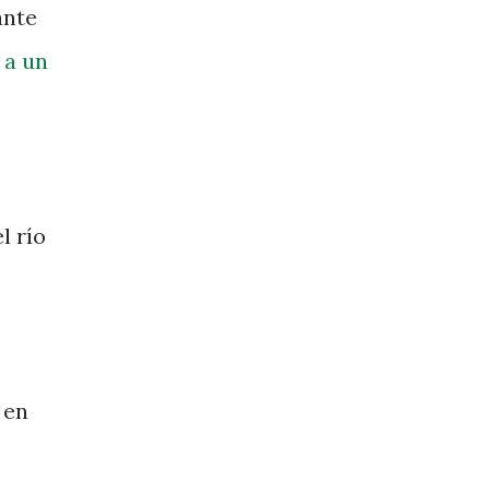
ante
 a un
l río
 en