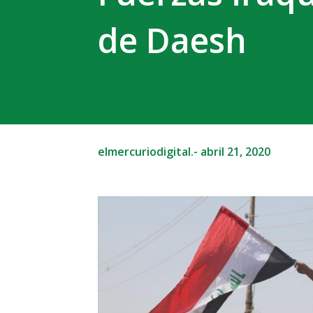
de Daesh
elmercuriodigital.-
abril 21, 2020