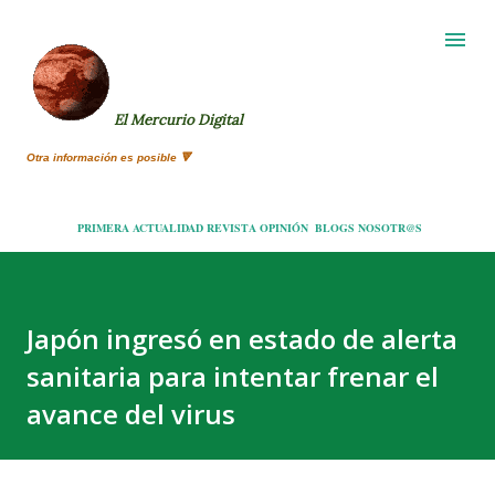
Ir al contenido principal
El Mercurio Digital
Otra información es posible 🔻
PRIMERA
ACTUALIDAD
REVISTA
OPINIÓN
BLOGS
NOSOTR@S
Japón ingresó en estado de alerta
sanitaria para intentar frenar el
avance del virus