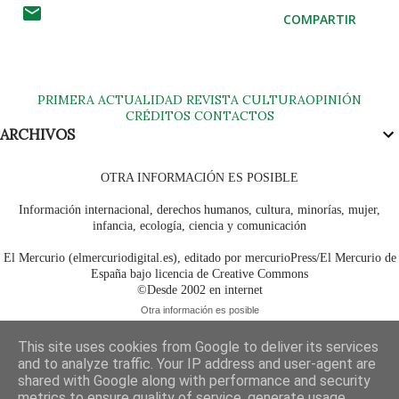
COMPARTIR
PRIMERA
ACTUALIDAD
REVISTA
CULTURA
OPINIÓN
CRÉDITOS
CONTACTOS
ARCHIVOS
OTRA INFORMACIÓN ES POSIBLE
Información internacional, derechos humanos, cultura, minorías, mujer,
infancia, ecología, ciencia y comunicación
El Mercurio (elmercuriodigital.es), editado por mercurioPress/El Mercurio de
España bajo licencia de Creative Commons
©Desde 2002 en internet
Otra información es posible
This site uses cookies from Google to deliver its services
and to analyze traffic. Your IP address and user-agent are
shared with Google along with performance and security
metrics to ensure quality of service, generate usage