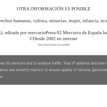
OTRA INFORMACIÓN ES POSIBLE
rechos humanos, cultura, minorías, mujer, infancia, ec
s), editado por mercurioPress/El Mercurio de España 
©Desde 2002 en internet
Otra información es posible
er its services and to analyze traffic. Your IP address and user
ance and security metrics to ensure quality of service, generat
e.