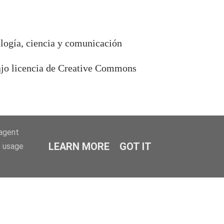
ología, ciencia y comunicación
bajo licencia de Creative Commons
-agent
LEARN MORE
GOT IT
e usage