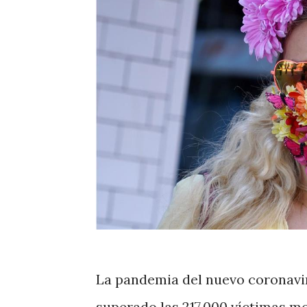
La pandemia del nuevo coronavir
superado las 217.000 víctimas m