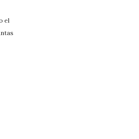
o el
antas