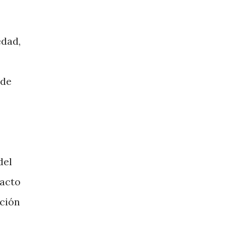
edad,
 de
del
pacto
ación