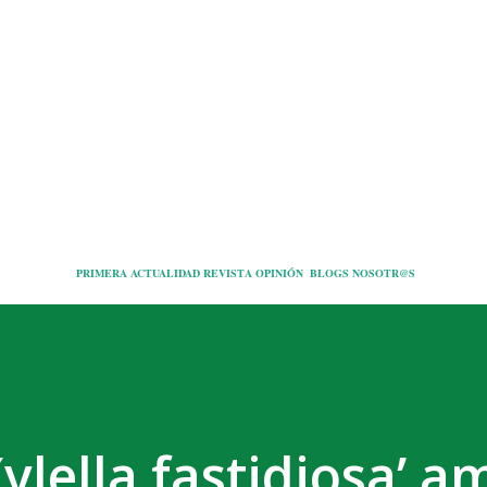
Ir al contenido principal
PRIMERA
ACTUALIDAD
REVISTA
OPINIÓN
BLOGS
NOSOTR@S
Xylella fastidiosa’ 