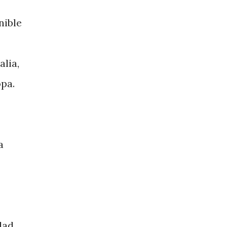
nible
alia,
opa.
a
dad