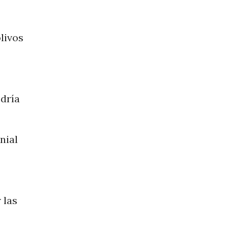
livos
odría
nial
 las