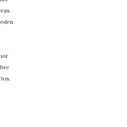
reas
ueden
por
mbre
ios.