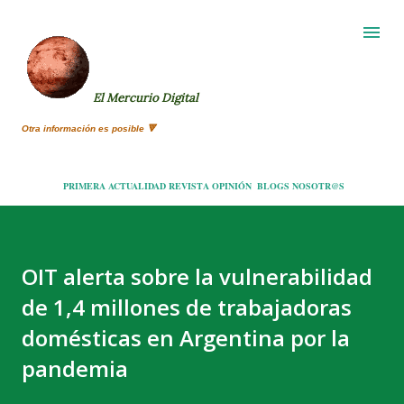
Ir al contenido principal
El Mercurio Digital
Otra información es posible 🔻
PRIMERA
ACTUALIDAD
REVISTA
OPINIÓN
BLOGS
NOSOTR@S
OIT alerta sobre la vulnerabilidad
de 1,4 millones de trabajadoras
domésticas en Argentina por la
pandemia