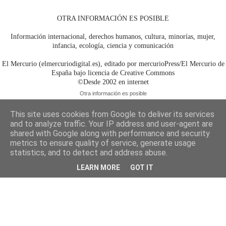
OTRA INFORMACIÓN ES POSIBLE
Información internacional, derechos humanos, cultura, minorías, mujer,
infancia, ecología, ciencia y comunicación
El Mercurio (elmercuriodigital.es), editado por mercurioPress/El Mercurio de
España bajo licencia de Creative Commons
©Desde 2002 en internet
Otra información es posible
This site uses cookies from Google to deliver its services
and to analyze traffic. Your IP address and user-agent are
shared with Google along with performance and security
metrics to ensure quality of service, generate usage
statistics, and to detect and address abuse.
LEARN MORE
GOT IT