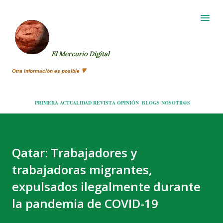
Ir al contenido principal
El Mercurio Digital
Otra información es posible 🔻
PRIMERA
ACTUALIDAD
REVISTA
OPINIÓN
BLOGS
NOSOTR@S
Qatar: Trabajadores y
trabajadoras migrantes,
expulsados ilegalmente durante
la pandemia de COVID-19