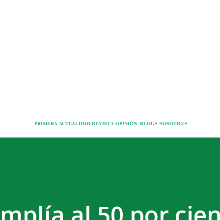
Ir al contenido principal
PRIMERA
ACTUALIDAD
REVISTA
OPINIÓN
BLOGS
NOSOTR@S
mplía al 50 por cien