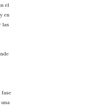
n el
 y en
 las
onde
 fase
r una