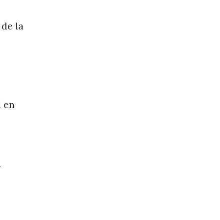
 de la
d en
a