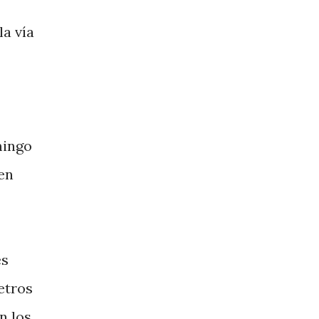
la vía
mingo
 en
es
etros
n los