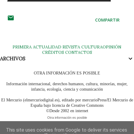
COMPARTIR
PRIMERA
ACTUALIDAD
REVISTA
CULTURA
OPINIÓN
CRÉDITOS
CONTACTOS
ARCHIVOS
OTRA INFORMACIÓN ES POSIBLE
Información internacional, derechos humanos, cultura, minorías, mujer,
infancia, ecología, ciencia y comunicación
El Mercurio (elmercuriodigital.es), editado por mercurioPress/El Mercurio de
España bajo licencia de Creative Commons
©Desde 2002 en internet
Otra información es posible
This site uses cookies from Google to deliver its services