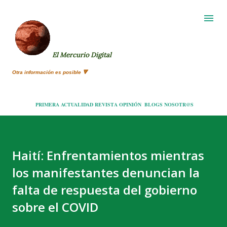
Ir al contenido principal
El Mercurio Digital
Otra información es posible 🔻
PRIMERA
ACTUALIDAD
REVISTA
OPINIÓN
BLOGS
NOSOTR@S
Haití: Enfrentamientos mientras
los manifestantes denuncian la
falta de respuesta del gobierno
sobre el COVID