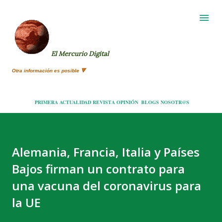
Ir al contenido principal
El Mercurio Digital
Otra información es posible 🔻
PRIMERA
ACTUALIDAD
REVISTA
OPINIÓN
BLOGS
NOSOTR@S
Alemania, Francia, Italia y Países
Bajos firman un contrato para
una vacuna del coronavirus para
la UE