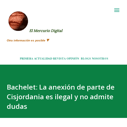
Ir al contenido principal
El Mercurio Digital
Otra información es posible 🔻
PRIMERA
ACTUALIDAD
REVISTA
OPINIÓN
BLOGS
NOSOTR@S
Bachelet: La anexión de parte de
Cisjordania es ilegal y no admite
dudas