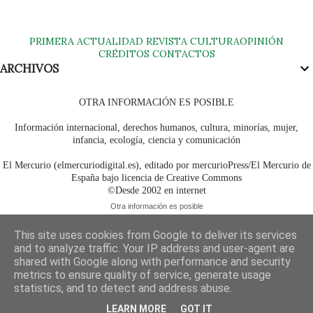
PRIMERA
ACTUALIDAD
REVISTA
CULTURA
OPINIÓN
CRÉDITOS
CONTACTOS
ARCHIVOS
OTRA INFORMACIÓN ES POSIBLE
Información internacional, derechos humanos, cultura, minorías, mujer,
infancia, ecología, ciencia y comunicación
El Mercurio (elmercuriodigital.es), editado por mercurioPress/El Mercurio de
España bajo licencia de Creative Commons
©Desde 2002 en internet
Otra información es posible
This site uses cookies from Google to deliver its services
and to analyze traffic. Your IP address and user-agent are
shared with Google along with performance and security
metrics to ensure quality of service, generate usage
statistics, and to detect and address abuse.
LEARN MORE
GOT IT