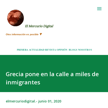
Ir al contenido principal
El Mercurio Digital
Otra información es posible 🔻
PRIMERA
ACTUALIDAD
REVISTA
OPINIÓN
BLOGS
NOSOTR@S
Grecia pone en la calle a miles de
inmigrantes
elmercuriodigital.-
junio 01, 2020